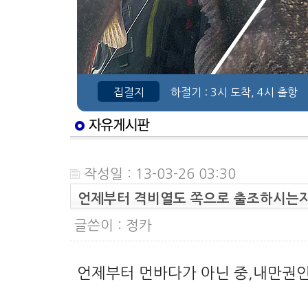
집결지
하절기
: 3시 도착, 4시 출항
작성일 : 13-03-26 03:30
언제부터 격비열도 쪽으로 출조하시는
글쓴이 :
정카
언제부터 먼바다가 아닌 중,내만권