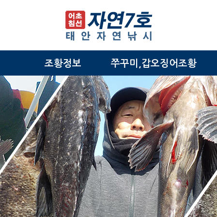
조황정보
쭈꾸미,갑오징어조황