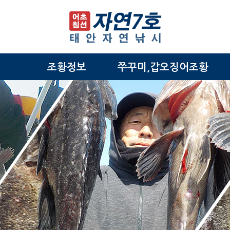
조황정보
쭈꾸미,갑오징어조황