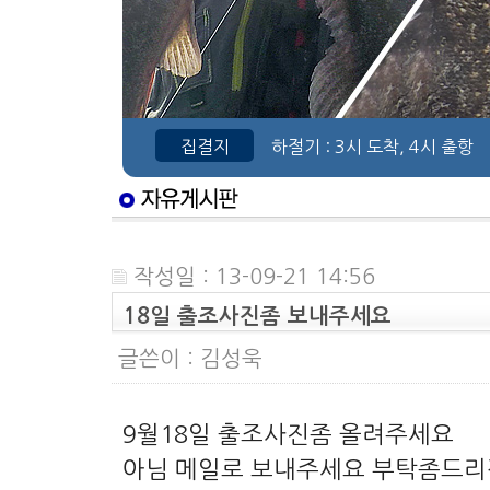
집결지
하절기
: 3시 도착, 4시 출항
작성일 : 13-09-21 14:56
18일 출조사진좀 보내주세요
글쓴이 :
김성욱
9월18일 출조사진좀 올려주세요
아님 메일로 보내주세요 부탁좀드