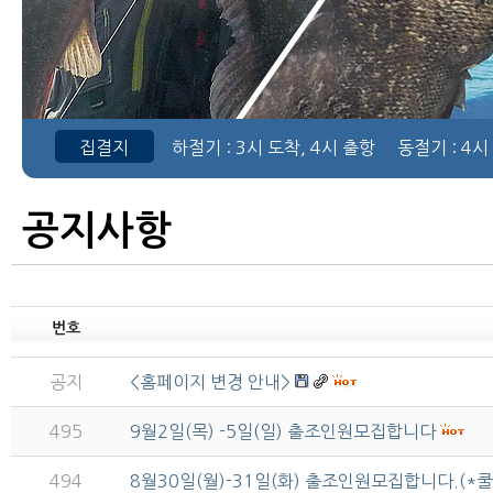
집결지
하절기
: 3시 도착, 4시 출항
동절기
: 4시
공지사항
번호
공지
<홈페이지 변경 안내>
495
9월2일(목) -5일(일) 출조인원모집합니다
494
8월30일(월)-31일(화) 출조인원모집합니다.(*