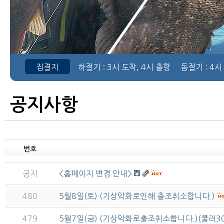
집결지
하절기
: 3시 도착, 4시 출항
동절기
: 4시
공지사항
번호
공지
<홈페이지 변경 안내>
480
5월8일(토) (기상악화로인해 출조취소합니다.)
479
5월7일(금) (기상악화로출조취소합니다.)(쿨러3