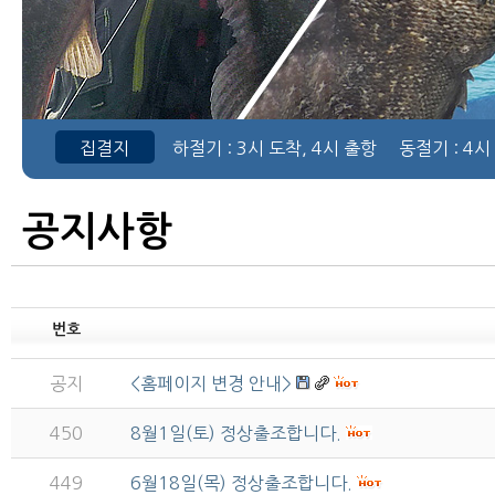
집결지
하절기
: 3시 도착, 4시 출항
동절기
: 4시
공지사항
번호
공지
<홈페이지 변경 안내>
450
8월1일(토) 정상출조합니다.
449
6월18일(목) 정상출조합니다.