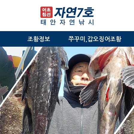
조황정보
쭈꾸미,갑오징어조황