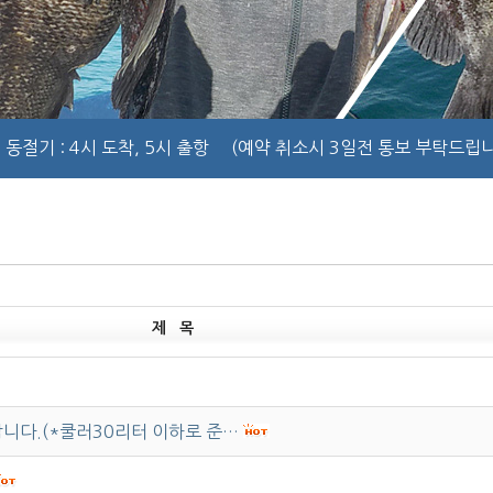
동절기
: 4시 도착, 5시 출항
(예약 취소시 3일전 통보 부탁드립니
제 목
니다.(*쿨러30리터 이하로 준…