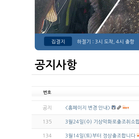
집결지
하절기
: 3시 도착, 4시 출항
공지사항
번호
공지
<홈페이지 변경 안내>
135
3월24일(수) 기상악화로출조취소합
134
3월14일(토)부터 정상출조합니다