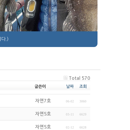
다.)
Total 570
글쓴이
날짜
조회
자연7호
06-02
3060
자연5호
03-11
6629
자연5호
02-12
6628