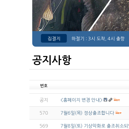
집결지
하절기
: 3시 도착, 4시 출항
공지사항
번호
공지
<홈페이지 변경 안내>
570
7월6일(목) 정상출조합니다
569
7월8일(토) 기상악화로 출조취소