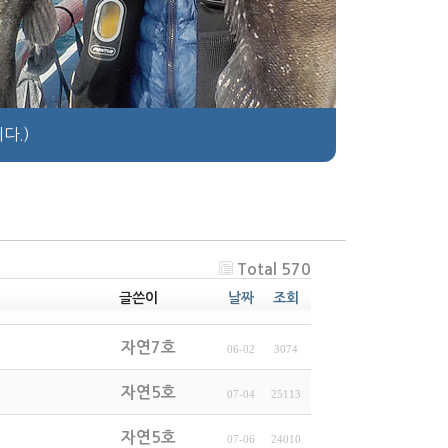
다.)
Total 570
글쓴이
날짜
조회
자연7호
06-02
3074
자연5호
07-04
25113
자연5호
07-06
24010