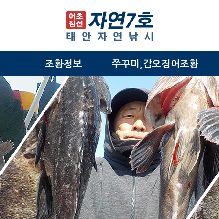
조황정보
쭈꾸미,갑오징어조황