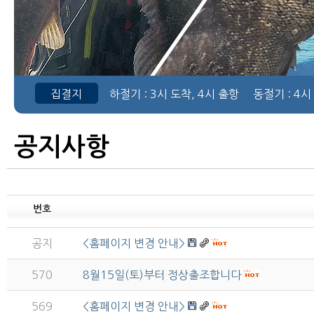
집결지
하절기
: 3시 도착, 4시 출항
동절기
: 4시
공지사항
번호
공지
<홈페이지 변경 안내>
570
8월15일(토)부터 정상출조합니다
569
<홈페이지 변경 안내>