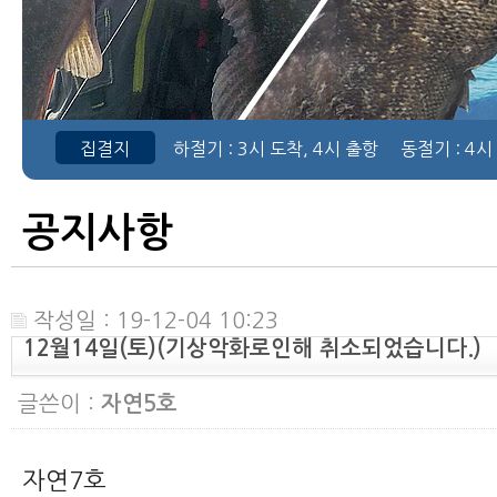
집결지
하절기
: 3시 도착, 4시 출항
동절기
: 4시
공지사항
작성일 : 19-12-04 10:23
12월14일(토)(기상악화로인해 취소되었습니다.)
글쓴이 :
자연5호
자연7호