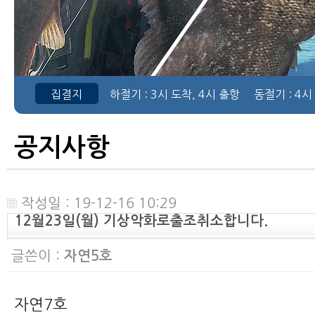
집결지
하절기
: 3시 도착, 4시 출항
동절기
: 4시
공지사항
작성일 : 19-12-16 10:29
12월23일(월) 기상악화로출조취소합니다.
글쓴이 :
자연5호
자연7호