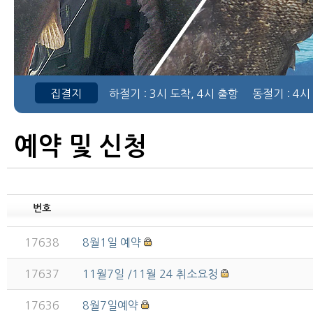
집결지
하절기
: 3시 도착, 4시 출항
동절기
: 4시
예약 및 신청
번호
17638
8월1일 예약
17637
11월7일 /11월 24 취소요청
17636
8월7일예약