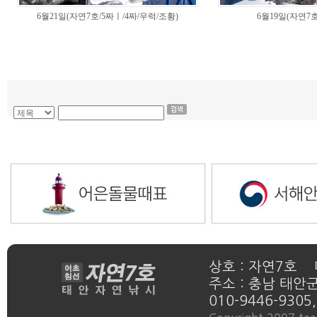
6월21일(자연7호/5짜ㅣ/4짜/우럭/조황)
6월19일(자연7
상호 : 자연7호 
주소 : 충남 태안군
010-9446-9305,