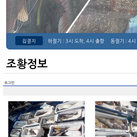
집결지
하절기
: 3시 도착, 4시 출항
동절기
: 4시
조황정보
로그인