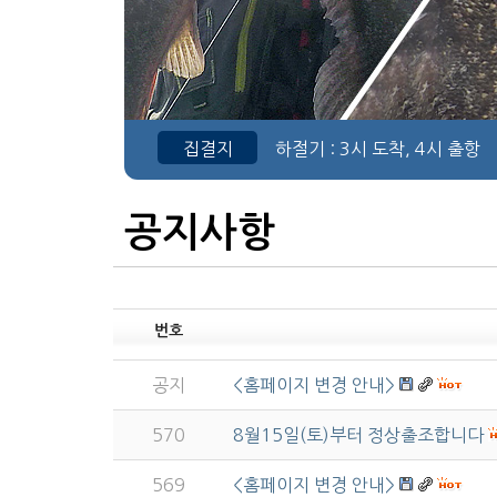
집결지
하절기
: 3시 도착, 4시 출항
공지사항
번호
공지
<홈페이지 변경 안내>
570
8월15일(토)부터 정상출조합니다
569
<홈페이지 변경 안내>