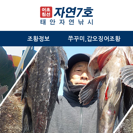
조황정보
쭈꾸미,갑오징어조황