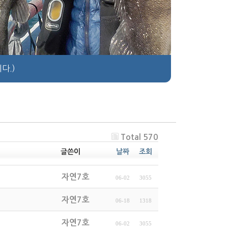
다.)
Total 570
글쓴이
날짜
조회
자연7호
06-02
3055
자연7호
06-18
1318
자연7호
06-02
3055