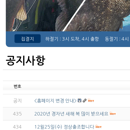
집결지
하절기
: 3시 도착, 4시 출항
동절기
: 4시
공지사항
번호
공지
<홈페이지 변경 안내>
435
2020년 경자년 새해 복 많이 받으세요
434
12윌25일(수) 정상출조합니다